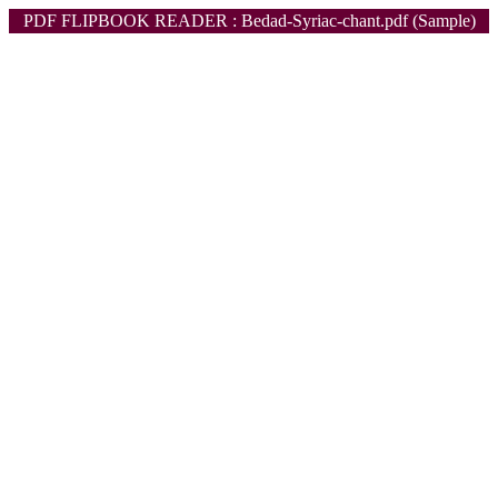
PDF FLIPBOOK READER : Bedad-Syriac-chant.pdf (Sample)